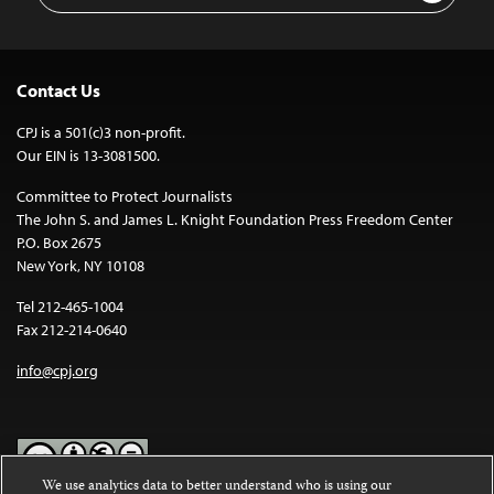
Contact Us
CPJ is a 501(c)3 non-profit.
Our EIN is 13-3081500.
Committee to Protect Journalists
The John S. and James L. Knight Foundation Press Freedom Center
P.O. Box 2675
New York, NY 10108
Tel 212-465-1004
Fax 212-214-0640
info@cpj.org
We use analytics data to better understand who is using our