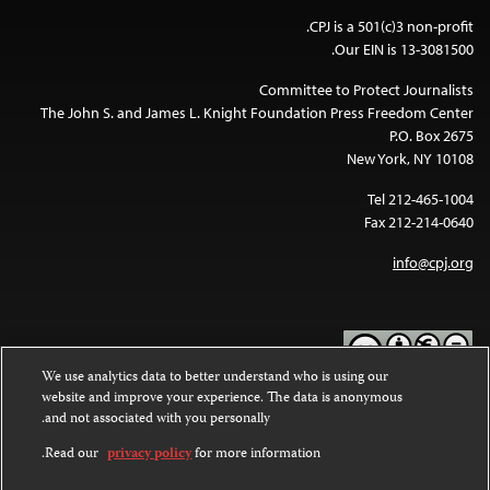
CPJ is a 501(c)3 non-profit.
Our EIN is 13-3081500.
Committee to Protect Journalists
The John S. and James L. Knight Foundation Press Freedom Center
P.O. Box 2675
New York, NY 10108
Tel 212-465-1004
Fax 212-214-0640
info@cpj.org
We use analytics data to better understand who is using our
website and improve your experience. The data is anonymous
Except where noted, text on this website is licensed under a
Creative
and not associated with you personally.
Commons Attribution-NonCommercial-NoDerivatives 4.0
.
International License
Read our
privacy policy
for more information.
Images and other media are not covered by the Creative Commons