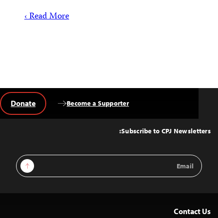
Read More ›
Donate
Become a Supporter
Back
to
Top
Subscribe to CPJ Newsletters:
Email
Sign Up
Address
Contact Us