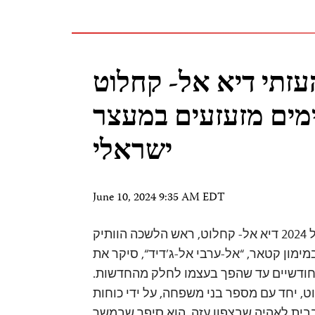
עזתי דיא אל- קחלוט
אר 33 ימים מזעזעים במעצר
ישראלי
June 10, 2024 9:35 AM EDT
מאת דוג’א דאוד ב-4 באפריל 2024 דיא אל- קחלוט, ראש הלשכה הוותיק
במימון קטאר, “אל-ערבי אל-ג’דיד“, סיקר את
ודשיים עד שהפך בעצמו לחלק מהחדשות.
וט, יחד עם מספר בני משפחה, על ידי כוחות
בית לאהיה שבצפון עזה. הוא סיפר שבמשך