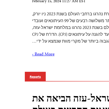
February 15, 2024 11:27 AM EST
99 עיתונאים ועובדי תקשורת נהרגו ברחבי העולם בשנת 2023 ניו יורק,
15 בפברואר 2024 – יותר משלושה רבעים של 99 העיתונאים ועובדי
התקשורת שמתו ברחבי העולם בשנת 2023 נהרגו במלחמת ישראל-עזה,
על פי דיווח שפרסם היום הוועד להגנה על עיתונאים (CPJ). הדו”ח של CPJ
וה ביותר של מקרי מוות שנמצא על ידי…
Read More ›
Reports
ראל-עזה הביאה את