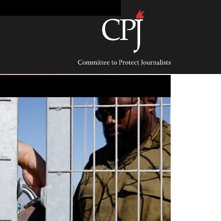
Ski
t
conten
Committee
to
Protect
Journalists