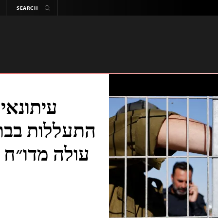
עיתונאי
התעללות בבתי
עולה מדו״ח 