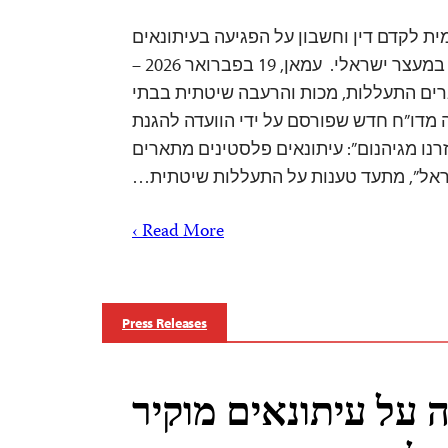
ת לקדם דין וחשבון על הפגיעה בעיתונאים
פלסטינים שהוחזקו במעצר ישראלי. עמאן, 19 בפברואר 2026 –
רים התעללות, מכות והרעבה שיטתית בבתי
 מדו”ח חדש שפורסם על ידי הוועדה להגנת
). הדו”ח “חזרנו מגיהנום”: עיתונאים פלסטינים מתארים
שראל”, מתעד טענות על התעללות שיטתית…
Read More ›
Press Releases
ה על עיתונאים מוקיר