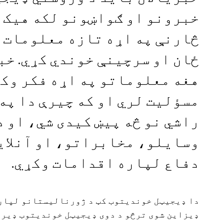
خبرونو او ګواښونو لکه هیک 
څارنې په اړه تازه معلومات 
ځان او سرچینې خوندي کړي. خب
هغه معلوماتو په اړه فکر وکړ
مسؤلیت لري او که چیرې دا په 
راشي نو څه پیښ کیدی شي، او 
وسایلو، مخابراتو، او آنلای
دفاع لپاره اقدامات وکړي.
دا ډیجیټل خوندیتوب کټ د ژورنالیستانو لپاره
ډیزاین شوی ترڅو د دوی ډیجیټل خوندیتوب ډیر ک