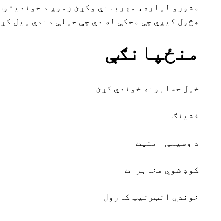
مشورو لپاره، مهرباني وکړئ زموږ د خوندیتوب 
هڅول کیږي چې مخکې له دې چې خپلې دندې پیل کړي
منځپانګې
خپل حسابونه خوندي کړئ
فشینګ
د وسیلې امنیت
کوډ شوي مخابرات
خوندي انټرنیټ کارول