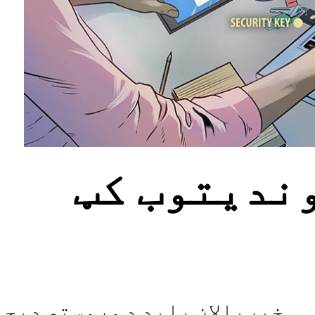
ندیتوب کټ
خبریالان باید د وروستي ډیج