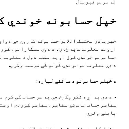
له پولو تېرېدل
خپل حسابونه خوندي ک
خبریالان مختلف آنلاین حسابونه کاروي چې دواړ
اړوند معلومات په ځان، د دوی همکارانو، کورنۍ
حسابونو خوندي کول او په منظم ډول د معلوماتو
د دې معلوماتو خوندي کولو کې مرسته وکړي.
د خپلو حسابونو د ساتنې لپاره:
• د دې په اړه فکر وکړئ چې په هر حساب کې کوم 
ستاسو حساب مات شي ستاسو، ستاسو کورنۍ او ست
پایلې ولري.