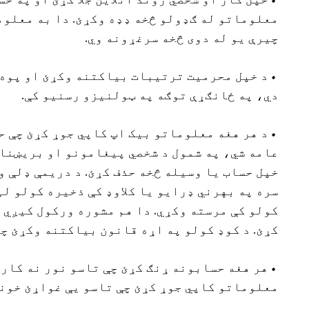
• خپل کار او شخصي ژوند آنلاین جلا کړئ او په ح
معلوماتو له ګډولو څخه ډډه وکړئ. دا به معلوم
چیرې یو له دوی څخه سرغړونه وي.
• د خپل محرمیت ترتیبات بیاکتنه وکړئ او پوه 
دي، په ځانګړې توګه په ټولنیزو رسنیو کې.
• د هر هغه معلوماتو بیک اپ کاپي جوړ کړئ چې ح
عامه شي، په شمول د شخصي پیغامونو او بریښنا
خپل حساب یا وسیله څخه حذف کړئ. د دریمې ډلې 
سره په بهرني ډرایو یا کلاوډ کې ذخیره کولو ل
کولو کې مرسته وکړي. دا هم مشوره ورکول کیږي 
کړئ. د کوډ کولو په اړه قانون بیاکتنه وکړئ چی
• هر هغه حسابونه ړنګ کړئ چې تاسو نور نه کارو
معلوماتو کاپي جوړ کړئ چې تاسو یې غواړئ خوند