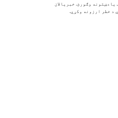
یادښتونه وګورئ. خبریالان
 د خطر ارزونه وکړي.