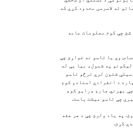
سابونو کې د مسلکي او شخصي
اتو ته لاسرسی محدود کړي که
شئ چې کوم معلومات عامه
ساس وي یا تاسو نه غواړئ چې
لیکونو په شمول، بیا یې له
وسیلې شتون لري ترڅو تاسو
پاره د انفرادي اسنادو کوډ
چې بهرني هارډ ډرایو کوډ
رې چې تاسو میشت یاست.
ئ. په یاد ولرئ چې د هر هغه
ي کړئ.