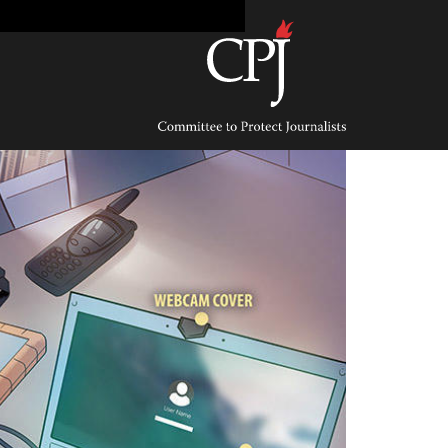
Ski
t
conten
Committee
to
Protect
Journalists