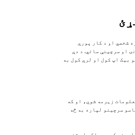
ړئ
ه شخصي او د کار پورې
 او سرچینې ساتي. د دې
 بیک اپ کول او لرې کول به
معلومات زیرمه شوي، او که
اسو سرچینو لپاره به څه