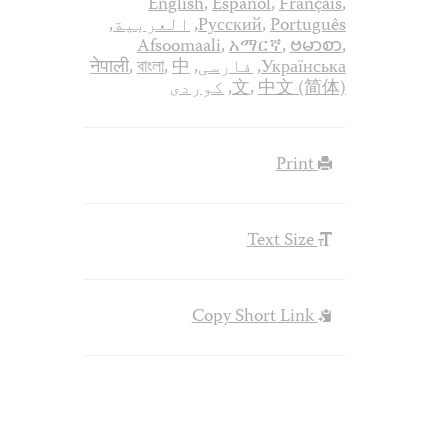
English
,
Español
,
Français
,
Português
,
Русский
,
العربية
,
Afsoomaali
,
አማርኛ
,
ဗမာစာ
,
Українська
,
فارسی
,
中
,
বাংলা
,
नेपाली
中文 (简体)
,
文
,
کوردی
Print
Text Size
Copy Short Link