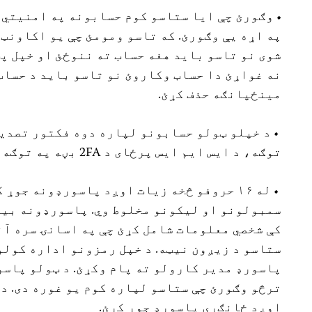
• وګورئ چې ایا ستاسو کوم حسابونه په امنیتي 
په اړه یې وګورئ. که تاسو ومومئ چې یو اکاونټ 
شوی نو تاسو باید هغه حساب ته ننوځئ او خپل پټ
نه غواړئ دا حساب وکاروئ نو تاسو باید د حساب
مینځپانګه حذف کړئ.
توګه، د ایس ایم ایس پرځای د 2FA بڼه په توګه د تصدیق کونکي ایپ وکاروئ.
• له ۱۶ حروفو څخه زیات اوږد پاسورډونه جوړ
سمبولونو او لیکونو مخلوط وي. پاسورډونه بیا
کې شخصي معلومات شامل کړئ چې په اسانۍ سره آن
ستاسو د زیږون نیټه. د خپل رمزونو اداره کولو
پاسورډ مدیر کارولو ته پام وکړئ. د ټولو پاس
ترڅو وګورئ چې ستاسو لپاره کوم یو غوره دی. د
اوږد ځانګړی پاسورډ جوړ کړئ.