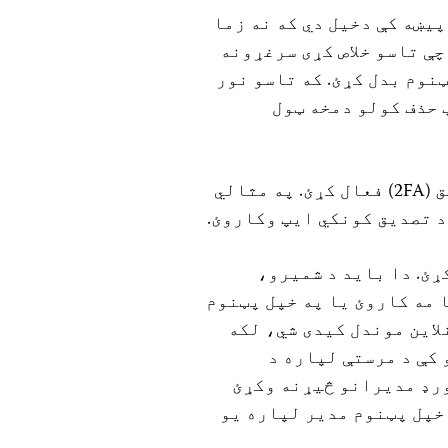
پیښه کې دخیل دي که نه زما
چې تاسو خلاص کړی سرغړونه
نوم بدل کړئ. که تاسو نور
 حذف کولو دمخه ټول
• د خپلو ټولو حسابونو لپاره دوه فکتور تصدیق (2FA) فعال کړئ. په مثالي
 کړئ. دا باید د شمیرو،
 مه کاروئ یا په خپل پټنوم
لاین موندل کیدی شي، لکه
 کې د مرستې لپاره د
ورډ مدیرانو څیړنه وکړئ
 خپل پټنوم مدیر لپاره یو