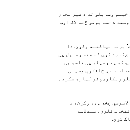
 خپلو وسایلو ته د غیر مجاز
سته د حسابونو څخه لاګ آوټ
’ برخه بیاکتنه وکړئ. دا
 ښکاره کړي که هغه وسایل چې
. که یو وسیله چې تاسو یې
 حساب د دې ځانګړي وسیلې
خپلو ریکارډونو لپاره سکرین
لاسرسي څخه ډډه وکړئ، د
نتخاب نلرئ، سمدلاسه
ک کړئ.