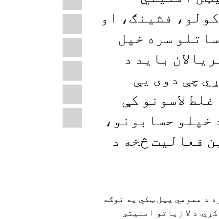
this:
کولو، فشینګ، او
Facebook
ساتلو سره خپل
LinkedIn
ریالان باید د
X
ي چې دوی یې
WhatsApp
غلط لاسونو کې
Email
د خپلو حسابونو،
ن فعالیت څخه د
 د عمومي پیل ټکي په توګه
ړي. د لا زیاتو امنیتي