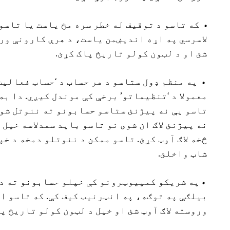
• که تاسو د توقیف له خطر سره مخ یاست یا تاسو
لاسرسي په اړه اندیښمن یاست، د هرې کارونې ورو
شئ او د لټون کولو تاریخ پاک کړئ.
• په منظم ډول ستاسو د هر حساب د ‘حساب فعالیت
معمولا د ‘تنظیماتو’ برخې کې موندل کیږي. دا به
تاسو یې نه پیژنئ ستاسو حسابونو ته ننوتل شوي
نه پیژنئ لاګ ان شوی نو تاسو باید سمدلاسه خپل
څخه لاګ آوټ کړئ. تاسو ممکن د ننوتلو دمخه د 
شاټ واخلئ.
• په شریکو کمپیوټرونو کې خپلو حسابونو ته د 
بیلګې په توګه، په انټرنیټ کیف کې. که تاسو ا
وروسته لاګ آوټ شئ او خپل د لټون کولو تاریخ پا