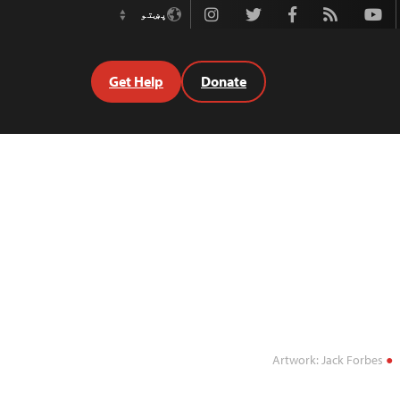
Instagram
Twitter
Facebook
Rss
Youtube
پښتو
Switch
Language
Get Help
Donate
Artwork: Jack Forbes