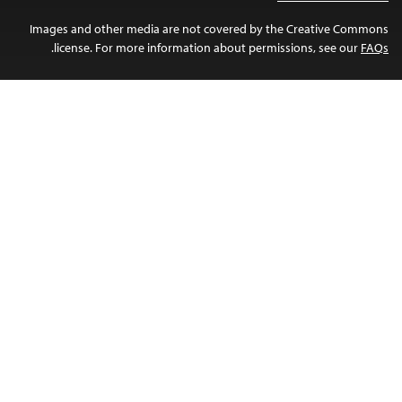
Images and othe
.
license. Fo