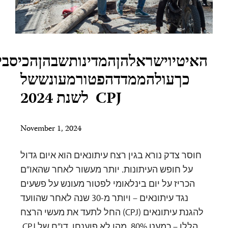
בהןהכיסבירשרוצחיעיתונאיםלאיענשו,
עונששל
November 1, 
א איום גדול
אחר שהאו”ם
נש על פשעים
ויותר מ-30 שנה לאחר שהוועד
 לתעד את מעשי הרצח
הללו – כמעט 80% מהן לא פוענחו. דו”ח של CPJ.