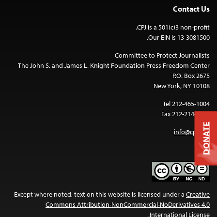
The John S. an
Except where note
Commo