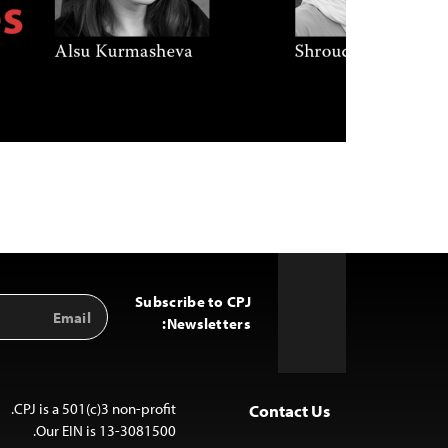
Subscribe to CPJ
Email
Back
Address
Newsletters:
to
Top
CPJ is a 501(c)3 non-profit.
Contact Us
Our EIN is 13-3081500.