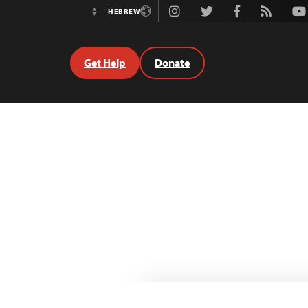
Instagram
Twitter
Facebook
Rss
Youtube
HEBREW
Switch
Language
Get Help
Donate