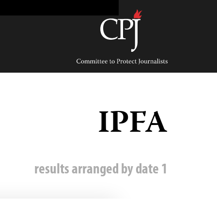
Ski
t
conten
Committee
to
Protect
Journalists
IPFA
1 results arranged by date