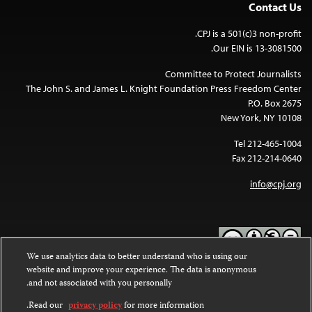
Contact Us
CPJ is a 501(c)3 non-profit.
Our EIN is 13-3081500.
Committee to Protect Journalists
The John S. and James L. Knight Foundation Press Freedom Center
P.O. Box 2675
New York, NY 10108
Tel 212-465-1004
Fax 212-214-0640
info@cpj.org
We use analytics data to better understand who is using our
website and improve your experience. The data is anonymous
Except where noted, text on this website is licensed under a
Creative
and not associated with you personally.
Commons Attribution-NonCommercial-NoDerivatives 4.0
.
International License
Read our
privacy policy
for more information.