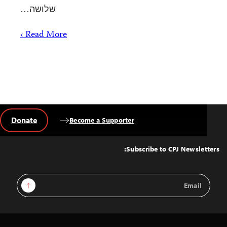
שלושה…
Read More ›
Donate
Become a Supporter
Back
to
Top
Subscribe to CPJ Newsletters:
Email
Sign Up
Address