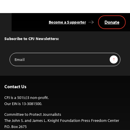
Donate
Become a Supporter
Back
to
Top
Subscribe to CPJ Newsletters:
Email
Sign Up
Address
Contact Us
CPJ is a 501(c)3 non-profit.
Our EIN is 13-3081500.
Committee to Protect Journalists
The John S. and James L. Knight Foundation Press Freedom Center
P.O. Box 2675