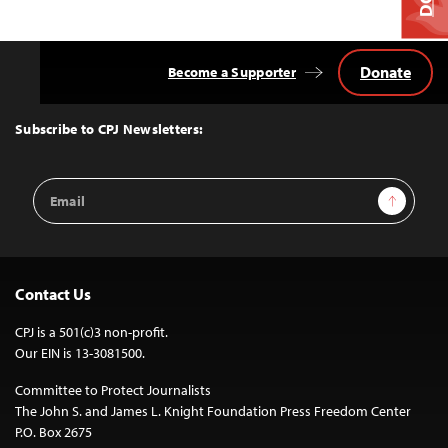
Donate
Become a Supporter
Back
to
Top
Subscribe to CPJ Newsletters:
Email
Sign Up
Address
Contact Us
CPJ is a 501(c)3 non-profit.
Our EIN is 13-3081500.
Committee to Protect Journalists
The John S. and James L. Knight Foundation Press Freedom Center
P.O. Box 2675