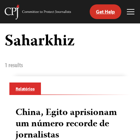
Get Help
Committee
Tog
to
Me
Skip
Protect
to
Saharkhiz
Journalists
content
itch
anguage
1 results
Relatórios
China, Egito aprisionam
um número recorde de
jornalistas