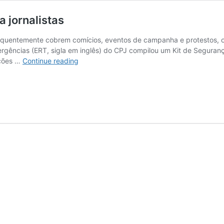
a jornalistas
 frequentemente cobrem comícios, eventos de campanha e protestos,
gências (ERT, sigla em inglês) do CPJ compilou um Kit de Segurança
Cobrindo
ições …
Continue reading
eleições:
kit
de
segurança
para
jornalistas