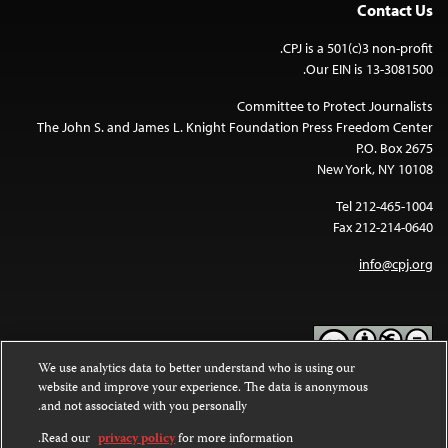
Contact Us
CPJ is a 501(c)3 non-profit.
Our EIN is 13-3081500.
Committee to Protect Journalists
The John S. and James L. Knight Foundation Press Freedom Center
P.O. Box 2675
New York, NY 10108
Tel 212-465-1004
Fax 212-214-0640
info@cpj.org
We use analytics data to better understand who is using our
website and improve your experience. The data is anonymous
Except where noted, text on this website is licensed under a
Creative
and not associated with you personally.
Commons Attribution-NonCommercial-NoDerivatives 4.0
.
International License
Read our
privacy policy
for more information.