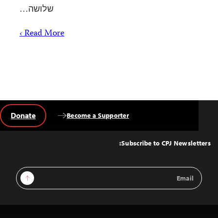
שלושה…
Read More ›
Donate
Become a Supporter
Back
to
Top
Subscribe to CPJ Newsletters:
Email
Sign Up
Address