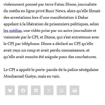
violemment poussé par terre Fatou Dione, journaliste
du média en ligne privé Buur News, alors qu’elle filmait
des arrestations lors d’une manifestation à Dakar
appelant à la libération de prisonniers politiques, selon
les
médias
, une vidéo prise par un autre journaliste et
visionnée par le CPJ, et Dione, qui s’est entretenue avec
le CPJ par téléphone. Dione a déclaré au CPJ qu’elle
avait reçu un coup et avait perdu connaissance, et
qu’elle avait ensuite été soignée pour des courbatures.
Le CPJ a appelé le porte-parole de la police sénégalaise
Mouhamed Guèye, mais en vain.
Share
Bluesky
Facebook
LinkedIn
X
WhatsApp
Email
this: