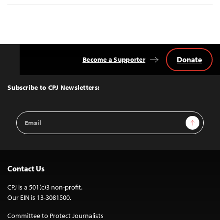
Donate
Become a Supporter
Back
to
Top
Subscribe to CPJ Newsletters:
Email
Sign Up
Address
Contact Us
CPJ is a 501(c)3 non-profit.
Our EIN is 13-3081500.
Committee to Protect Journalists