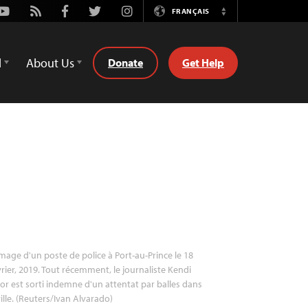
Youtube
Rss
Facebook
Twitter
Instagram
FRANÇAIS
Switch
Language
d
About Us
Donate
Get Help
mage d'un poste de police à Port-au-Prince le 18
rier, 2019. Tout récemment, le journaliste Kendi
or est sorti indemne d'un attentat par balles dans
ville. (Reuters/Ivan Alvarado)