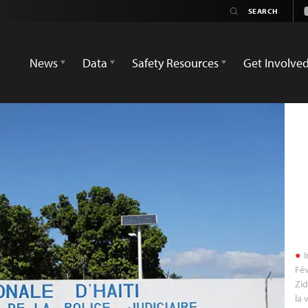
News
Data
Safety Resources
Get Involve
I
Fév
Zid
la 