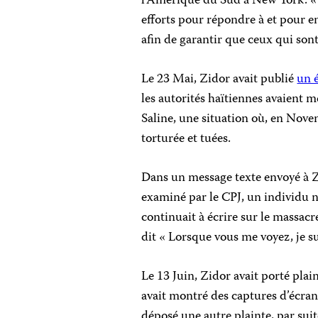
l’Amérique du Sud à New York. « L
efforts pour répondre à et pour e
afin de garantir que ceux qui sont
Le 23 Mai, Zidor avait publié
un é
les autorités haïtiennes avaient 
Saline, une situation où, en Nove
torturée et tuées.
Dans un message texte envoyé à Zid
examiné par le CPJ, un individu no
continuait à écrire sur le massacre,
dit « Lorsque vous me voyez, je s
Le 13 Juin, Zidor avait porté plai
avait montré des captures d’écran de
déposé une autre plainte, par suite 