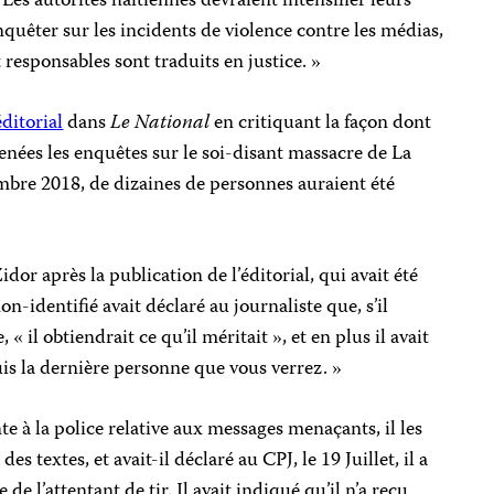
es autorités haïtiennes devraient intensifier leurs
nquêter sur les incidents de violence contre les médias,
 responsables sont traduits en justice. »
ditorial
dans
Le National
en critiquant la façon dont
menées les enquêtes sur le soi-disant massacre de La
mbre 2018, de dizaines de personnes auraient été
or après la publication de l’éditorial, qui avait été
n-identifié avait déclaré au journaliste que, s’il
 « il obtiendrait ce qu’il méritait », et en plus il avait
uis la dernière personne que vous verrez. »
nte à la police relative aux messages menaçants, il les
s textes, et avait-il déclaré au CPJ, le 19 Juillet, il a
de l’attentant de tir. Il avait indiqué qu’il n’a reçu