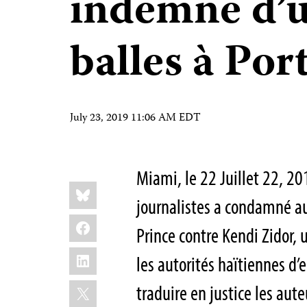
indemne d’u
balles à Por
July 23, 2019 11:06 AM EDT
Miami, le 22 Juillet 22, 2
Share
Bluesky
this:
journalistes a condamné au
Facebook
Prince contre Kendi Zidor, 
LinkedIn
les autorités haïtiennes d’
X
traduire en justice les aute