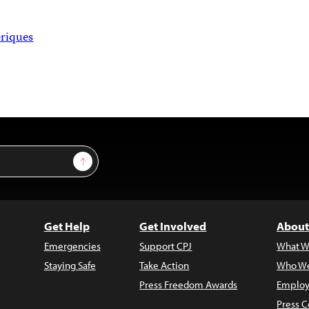
riques
Sign Up
Get Help
Get Involved
About
Emergencies
Support CPJ
What W
Staying Safe
Take Action
Who We
Press Freedom Awards
Employ
Press C