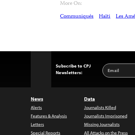
More On:
Communiqués
Haïti
Les Amé
Subscribe to CPJ
Email
Back
Newsletters:
Address
to
Top
News
Data
Alerts
Journalists Killed
Features & Analysis
Journalists Imprisoned
Letters
Missing Journalists
Special Reports
All Attacks on the Press