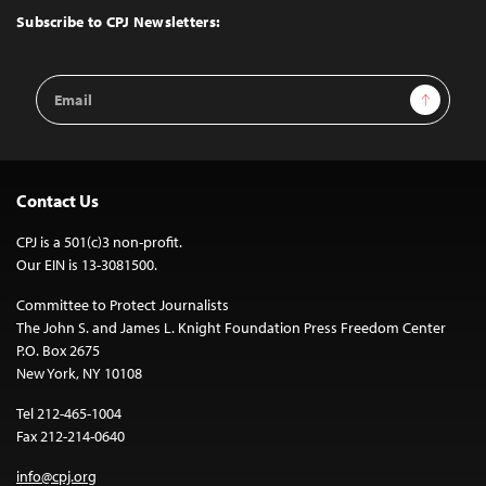
Top
Subscribe to CPJ Newsletters:
Email
Sign Up
Address
Contact Us
CPJ is a 501(c)3 non-profit.
Our EIN is 13-3081500.
Committee to Protect Journalists
The John S. and James L. Knight Foundation Press Freedom Center
P.O. Box 2675
New York, NY 10108
Tel 212-465-1004
Fax 212-214-0640
info@cpj.org