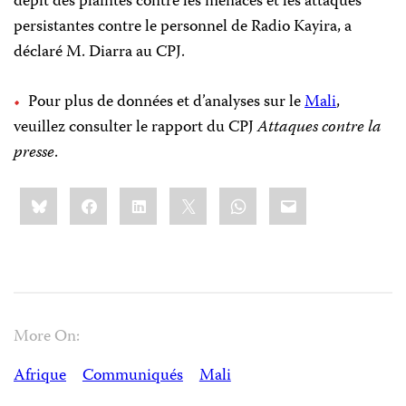
dépit des plaintes contre les menaces et les attaques
persistantes contre le personnel de Radio Kayira, a
déclaré M. Diarra au CPJ.
Pour plus de données et d’analyses sur le
Mali
,
veuillez consulter le rapport du CPJ
Attaques contre la
presse
.
Share
Bluesky
Facebook
LinkedIn
X
WhatsApp
Email
this:
More On:
Afrique
Communiqués
Mali