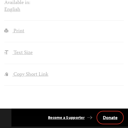
Available in:
English
Print
Text Size
Copy Short Link
Donate
Become a Supporter
Back
to