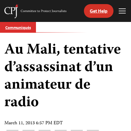
Get Help
Committee
Tog
to
Me
Skip
Protect
Communiqués
to
Journalists
content
Au Mali, tentative
tch
nguage
d’assassinat d’un
animateur de
radio
March 11, 2013 6:57 PM EDT
Share